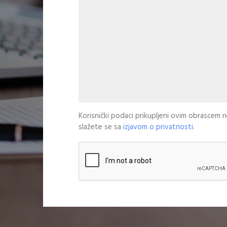
Korisnički podaci prikupljeni ovim obrascem ne
slažete se sa
izjavom o privatnosti.