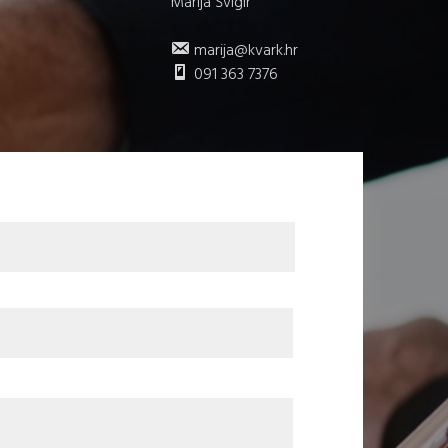
Marija Švigir
marija@kvark.hr
091 363 7376