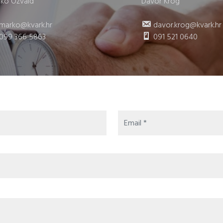
ko Ožvald
Davor Krog
marko@kvark.hr
davor.krog@kvark.hr
099 366 5863
091 521 0640