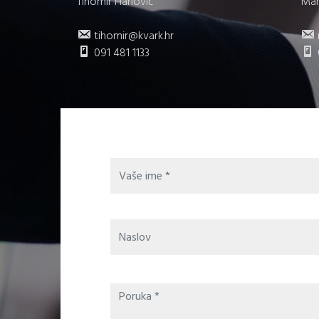
Tihomir Harlović
Mar
tihomir@kvark.hr
091 481 1133