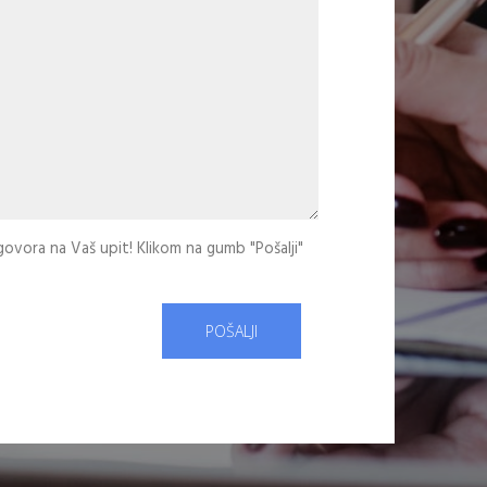
dgovora na Vaš upit! Klikom na gumb "Pošalji"